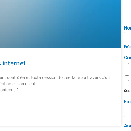
No
Pré
Ca
s internet
ment contrôlée et toute cession doit se faire au travers d’un
éation et son client.
contenus ?
Que
Em
Ac