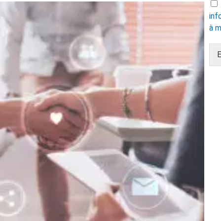
inf
à m