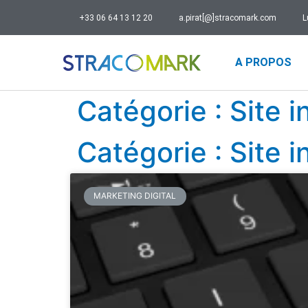
+33 06 64 13 12 20
a.pirat[@]stracomark.com
L
A PROPOS
Catégorie : Site i
Catégorie : Site i
MARKETING DIGITAL