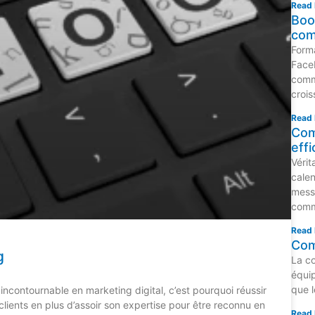
Read 
Boo
com
Form
Face
comm
crois
Read 
Com
eff
Vérit
calen
mess
comm
Read 
Com
g
La co
équip
que l
ncontournable en marketing digital, c’est pourquoi réussir
clients en plus d’assoir son expertise pour être reconnu en
Read 