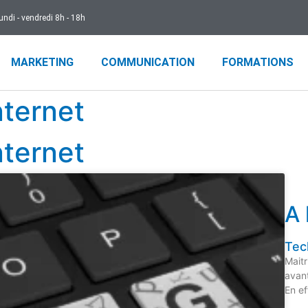
undi - vendredi 8h - 18h
MARKETING
COMMUNICATION
FORMATIONS
nternet
nternet
A 
Tec
Maitr
avant
En ef