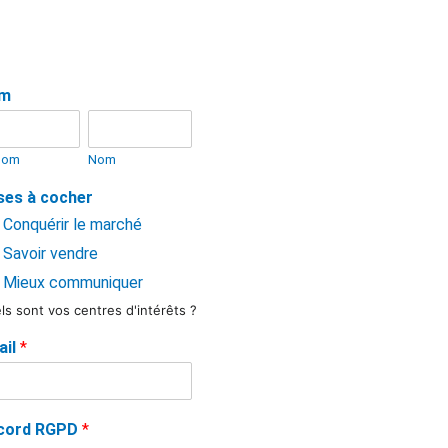
m
nom
Nom
ses à cocher
Conquérir le marché
Savoir vendre
Mieux communiquer
ls sont vos centres d'intérêts ?
ail
*
cord RGPD
*