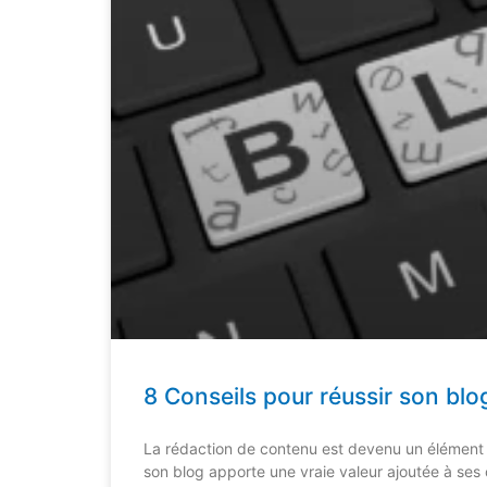
8 Conseils pour réussir son blo
La rédaction de contenu est devenu un élément i
son blog apporte une vraie valeur ajoutée à ses 