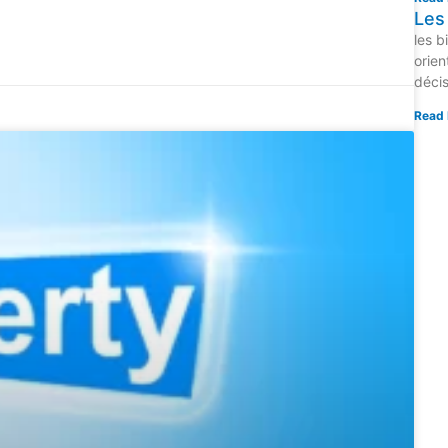
Les 
les b
orien
déci
Read 