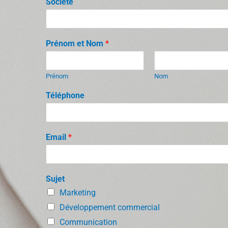
Société
Prénom et Nom
*
Prénom
Nom
Téléphone
Email
*
Sujet
Marketing
Développement commercial
Communication