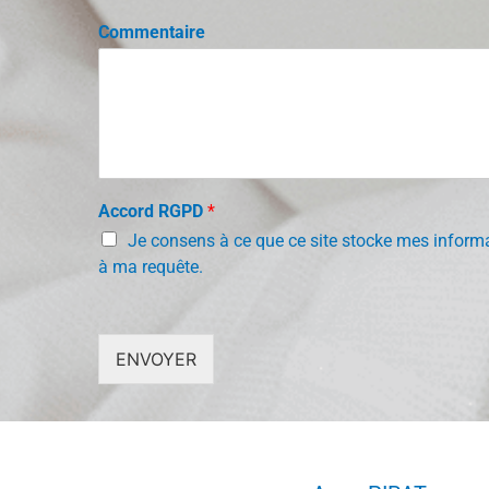
Commentaire
Accord RGPD
*
Je consens à ce que ce site stocke mes informa
à ma requête.
ENVOYER