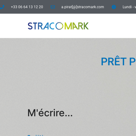
+33 06 64 13 12 20
a.pirat[@]stracomark.com
Lundi - 
PRÊT P
M'écrire...